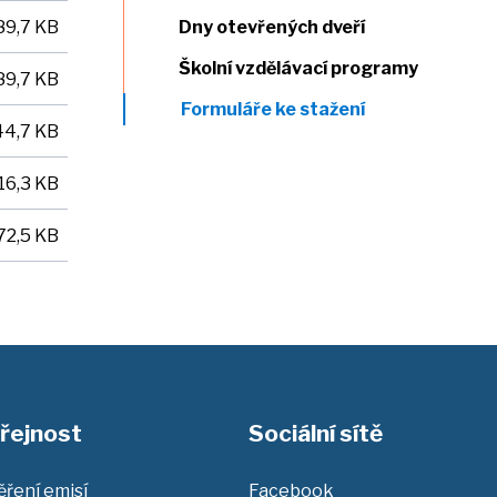
89,7 KB
Dny otevřených dveří
Školní vzdělávací programy
89,7 KB
Formuláře ke stažení
44,7 KB
16,3 KB
72,5 KB
řejnost
Sociální sítě
ření emisí
Facebook