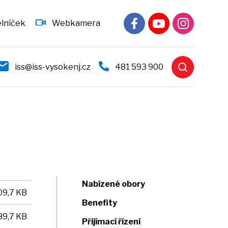
elníček
Webkamera
iss@iss-vysokenj.cz
481 593 900
Nabízené obory
09,7 KB
Benefity
89,7 KB
Přijímací řízení