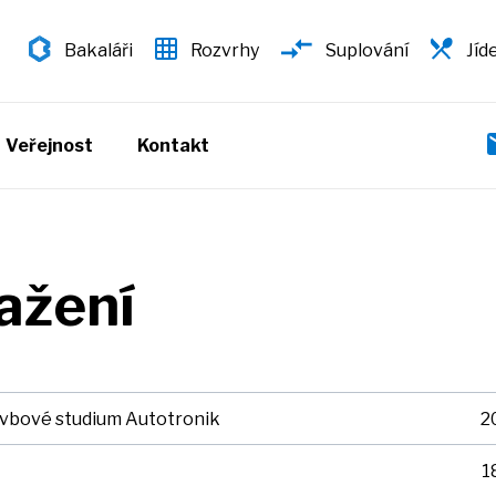
Bakaláři
Rozvrhy
Suplování
Jíd
Veřejnost
Kontakt
ažení
tavbové studium Autotronik
2
1