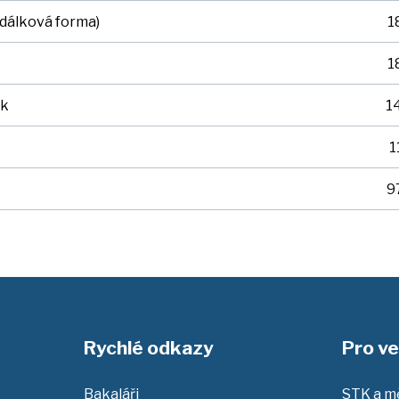
 dálková forma)
1
1
ák
1
1
9
Rychlé odkazy
Pro ve
Bakaláři
STK a mě