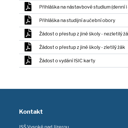
Přihláška na nástavbové studium (denní i
Přihláška na studijní a učební obory
Žádost o přestup z jiné školy - nezletilý ž
Žádost o přestup z jiné školy - zletilý žák
Žádost o vydání ISIC karty
Kontakt
ISŠ Vysoké nad Jizerou